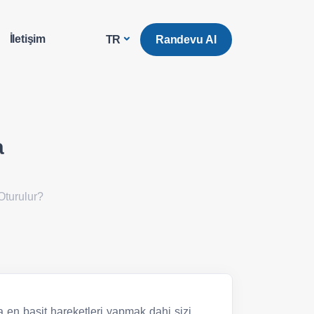
İletişim
Randevu Al
TR
a
Oturulur?
a en basit hareketleri yapmak dahi sizi