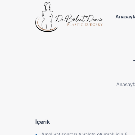
Anasayf
Anasayf
İçerik
Ameliyat sonrası tuvalete oturmak için 6