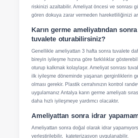
riskinizi azaltabilir. Ameliyat öncesi ve sonrası g
gören dokuya zarar vermeden hareketliliğinizi art
Karın germe ameliyatından sonra
tuvalete oturabilirsiniz?
Genellikle ameliyattan 3 hafta sonra tuvalete da
bireyin iyileşme hızına göre farklılıklar gösterebi
oturup kalkmak kolaylaşır. Ameliyat sonrası tuva
ilk iyileşme döneminde yaşanan gerginliklerin g
olması gerekir. Plastik cerrahınızın kontrol rand
uygulamanız Antalya karın germe ameliyatı sıras
daha hızlı iyileşmeye yardımcı olacaktır.
Ameliyattan sonra idrar yapamam
Ameliyattan sonra doğal olarak idrar yapamıyors
yerleştirilebilir, kateterizasyon uygulanabilir.