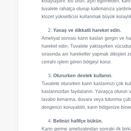
kolaylaştırır. Bu ürün, aşırı eğilmeden, ka
tuvalete rahatça oturup kalkmanıza yardımcı
klozet yükselticisi kullanmak büyük kolaylı
Yavaş ve dikkatli hareket edin.
Ameliyat sonrası karın kasları gergin ve ha
hareket edin. Tuvalete yaklaşırken vücudu
sırasında ani hareketler yapmak dikişleri zo
cerrahi işlem gören bölgeyi korur.
Otururken destek kullanın.
Tuvalete otururken karın kaslarınızı çok k
kaslarınızdan faydalanın. Yavaşça oturun ve
lavabo kenarına, duvara veya tutunma çu
dengenizi koruyabilir, karın bölgenize binen
Belinizi hafifçe bükün.
Karın germe ameliyatından sonraki ilk birkaç