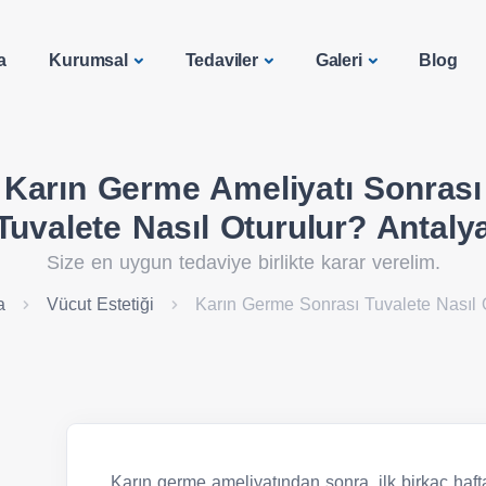
a
Kurumsal
Tedaviler
Galeri
Blog
Karın Germe Ameliyatı Sonrası
Tuvalete Nasıl Oturulur? Antaly
Size en uygun tedaviye birlikte karar verelim.
a
Vücut Estetiği
Karın Germe Sonrası Tuvalete Nasıl 
Karın germe ameliyatından sonra, ilk birkaç haft