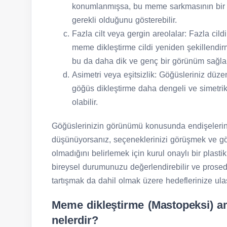
konumlanmışsa, bu meme sarkmasının bir iş
gerekli olduğunu gösterebilir.
Fazla cilt veya gergin areolalar: Fazla cild
meme dikleştirme cildi yeniden şekillendirm
bu da daha dik ve genç bir görünüm sağlar
Asimetri veya eşitsizlik: Göğüsleriniz düze
göğüs dikleştirme daha dengeli ve simetri
olabilir.
Göğüslerinizin görünümü konusunda endişelerini
düşünüyorsanız, seçeneklerinizi görüşmek ve göğ
olmadığını belirlemek için kurul onaylı bir plast
bireysel durumunuzu değerlendirebilir ve prosedür
tartışmak da dahil olmak üzere hedeflerinize ulaş
Meme dikleştirme (Mastopeksi) ame
nelerdir?