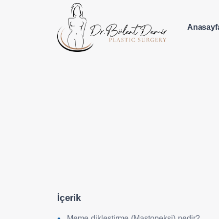
Anasayf
İçerik
Meme dikleştirme (Mastopeksi) nedir?