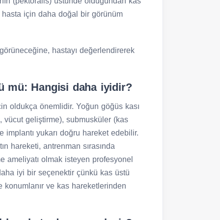
nın (pektoralis) üstünde olduğundan kas
hasta için daha doğal bir görünüm
 görüneceğine, hastayı değerlendirerek
tü mü: Hangisi daha iyidir?
için oldukça önemlidir. Yoğun göğüs kası
, vücut geliştirme), submusküler (kas
e implantı yukarı doğru hareket edebilir.
ntın hareketi, antrenman sırasında
e ameliyatı olmak isteyen profesyonel
daha iyi bir seçenektir çünkü kas üstü
e konumlanır ve kas hareketlerinden