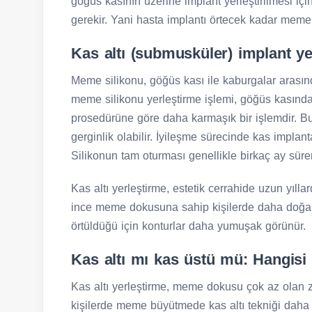
göğüs kasının üzerine implant yerleştirilmesi i
gerekir. Yani hasta implantı örtecek kadar meme
Kas altı (submusküler) implant ye
Meme silikonu, göğüs kası ile kaburgalar arasında
meme silikonu yerleştirme işlemi, göğüs kasında 
prosedürüne göre daha karmaşık bir işlemdir. Bu t
gerginlik olabilir. İyileşme sürecinde kas implan
Silikonun tam oturması genellikle birkaç ay sürer
Kas altı yerleştirme, estetik cerrahide uzun yıllar
ince meme dokusuna sahip kişilerde daha doğal 
örtüldüğü için konturlar daha yumuşak görünür.
Kas altı mı kas üstü mü: Hangisi
Kas altı yerleştirme, meme dokusu çok az olan zay
kişilerde meme büyütmede kas altı tekniği daha