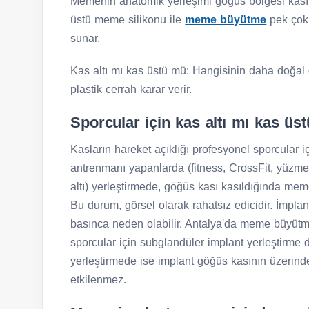
Memenin anatomik yerleşimi göğüs bölgesi kası
üstü meme silikonu ile
meme büyütme
pek çok 
sunar.
Kas altı mı kas üstü mü: Hangisinin daha doğal
plastik cerrah karar verir.
Sporcular için kas altı mı kas üs
Kasların hareket açıklığı profesyonel sporcular 
antrenmanı yapanlarda (fitness, CrossFit, yüzme
altı) yerleştirmede, göğüs kası kasıldığında mem
Bu durum, görsel olarak rahatsız edicidir. İmpla
basınca neden olabilir. Antalya'da meme büyütm
sporcular için subglandüler implant yerleştirme 
yerleştirmede ise implant göğüs kasının üzerind
etkilenmez.