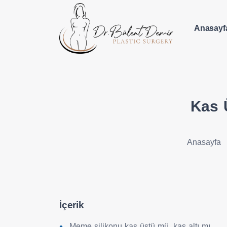
Anasayf
Kas 
Anasayfa
İçerik
Meme silikonu kas üstü mü, kas altı mı