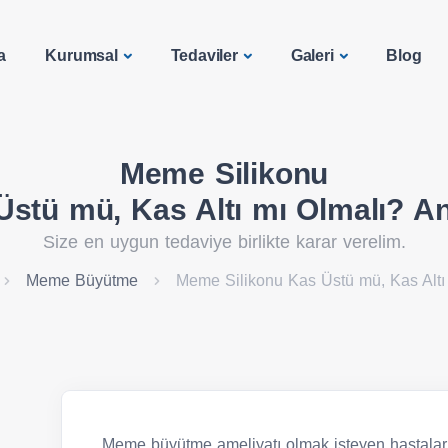
a
Kurumsal
Tedaviler
Galeri
Blog
Meme Silikonu
Üstü mü, Kas Altı mı Olmalı? An
Size en uygun tedaviye birlikte karar verelim.
Meme Büyütme
Meme Silikonu Kas Üstü mü, Kas Altı
Meme büyütme ameliyatı olmak isteyen hastaları