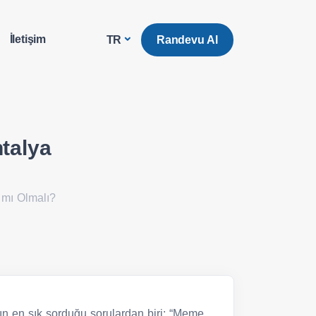
İletişim
Randevu Al
TR
talya
 mı Olmalı?
n en sık sorduğu sorulardan biri: “Meme