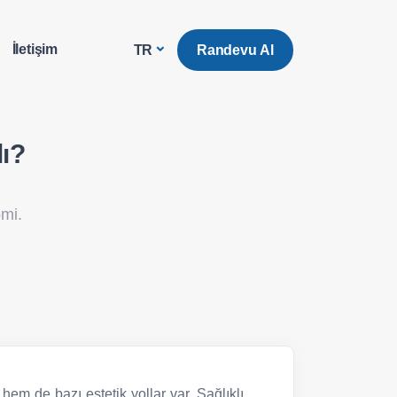
İletişim
Randevu Al
TR
ı?
mi.
em de bazı estetik yollar var. Sağlıklı