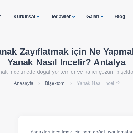
a
Kurumsal
Tedaviler
Galeri
Blog
anak Zayıflatmak için Ne Yapmal
Yanak Nasıl İncelir? Antalya
nak inceltmede doğal yöntemler ve kalıcı çözüm bişekto
Anasayfa
Bişektomi
Yanak Nasıl İncelir?
Yanakları inceltmek için hem doğal uygulamalar h