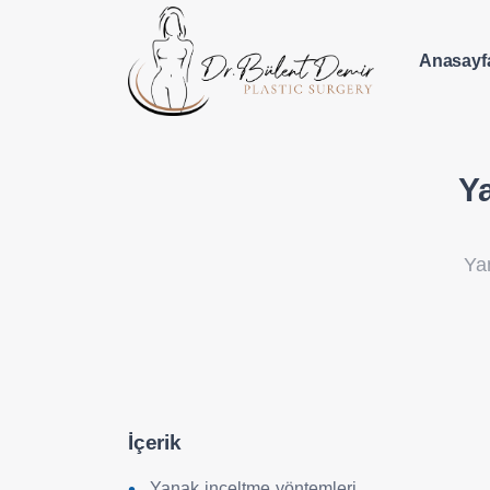
Anasayf
Y
Ya
İçerik
Yanak inceltme yöntemleri