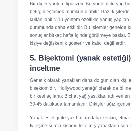
Bir diğer yöntem lipolizdir. Bu yöntem ile yağ hü
belirginleştirmek mümkün olabilir. Bazı kişilerd
kullanılabilir. Bu yöntem özellikle yanlış yapıla
durumunda daha etkilidir. Bu işlemler genelde kıs
sonuçlar birkaç hafta içinde görülmeye başlar. Bu
kişiye değişkenlik gösterir ve kalıcı değillerdir.
5. Bişektomi (yanak estetiği)
inceltme
Genetik olarak yanakları daha dolgun olan kişile
bişektomidir. ‘Hollywood yanağı’ olarak da bili
bir kesi açılarak Bichat yağ yastıkları adı verile
30-45 dakikada tamamlanır. Dikişler ağız içerisi
Yanak estetiği ile yüz hatları daha keskin, elmacı
İyileşme süreci kısadır. İncelmiş yanakların son